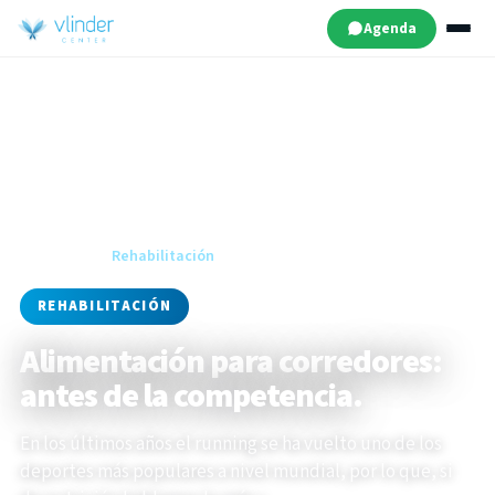
Agenda
Inicio
·
Blog
·
Rehabilitación
REHABILITACIÓN
Alimentación para corredores:
antes de la competencia.
En los últimos años el running se ha vuelto uno de los
deportes más populares a nivel mundial, por lo que, si