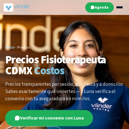
Agenda
Inicio
· Precios
Precios Fisioterapeuta
CDMX
Costos
Precios transparentes por sesión, en clínica y a domicilio.
Sabes exactamente qué inviertes — y Luna verifica el
convenio con tu aseguradora en minutos.
Verificar mi convenio con Luna