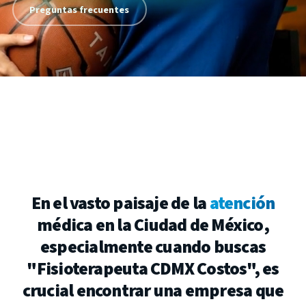
Preguntas frecuentes
En
el
vasto
paisaje
de
la
atención
médica
en
la
Ciudad
de
México,
especialmente
cuando
buscas
"Fisioterapeuta
CDMX
Costos",
es
crucial
encontrar
una
empresa
que