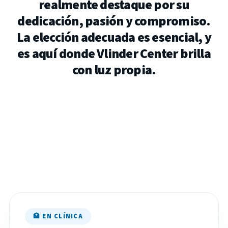
realmente
destaque
por
su
dedicación,
pasión
y
compromiso.
La
elección
adecuada
es
esencial,
y
es
aquí
donde
Vlinder
Center
brilla
con
luz
propia.
🏥 EN CLÍNICA