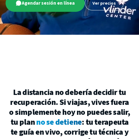
Agendar sesión en línea
Ver precios
La
distancia
no
debería
decidir
tu
recuperación.
Si
viajas,
vives
fuera
o
simplemente
hoy
no
puedes
salir,
tu
plan
no se detiene
:
tu
terapeuta
te
guía
en
vivo,
corrige
tu
técnica
y