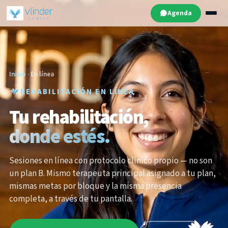
Agenda
Inicio
· En línea
REHABILITACIÓN EN LÍNEA
Tu rehabilitación,
donde estés.
Sesiones en línea con protocolo clínico propio — no son
un plan B. Mismo terapeuta principal asignado a tu plan,
mismas metas por bloque y la misma presencia
completa, a través de tu pantalla.